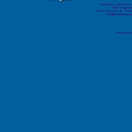
Sede legale: Viale Princip
Uffici di rappres
Unità operativa locale: Pala
info@promotourism
Design & Ho